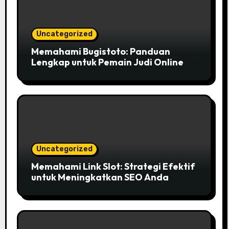
Uncategorized
Memahami Bugistoto: Panduan
Lengkap untuk Pemain Judi Online
Uncategorized
Memahami Link Slot: Strategi Efektif
untuk Meningkatkan SEO Anda