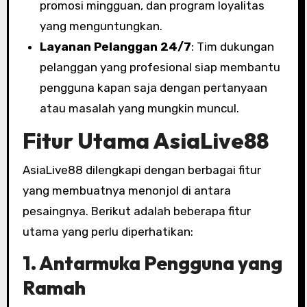
promosi mingguan, dan program loyalitas
yang menguntungkan.
Layanan Pelanggan 24/7
: Tim dukungan
pelanggan yang profesional siap membantu
pengguna kapan saja dengan pertanyaan
atau masalah yang mungkin muncul.
Fitur Utama AsiaLive88
AsiaLive88 dilengkapi dengan berbagai fitur
yang membuatnya menonjol di antara
pesaingnya. Berikut adalah beberapa fitur
utama yang perlu diperhatikan:
1. Antarmuka Pengguna yang
Ramah