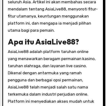
seluruh Asia. Artikel ini akan membahas secara
mendalam tentang AsiaLive88, menyoroti fitur-
fitur utamanya, keuntungan menggunakan
platform ini, dan mengapa ia menjadi pilihan
utama bagi para pemain.
Apa itu AsiaLive88?
AsiaLive88 adalah platform taruhan online
yang menawarkan beragam permainan kasino,
taruhan olahraga, dan layanan live casino.
Dikenal dengan antarmuka yang ramah
pengguna dan berbagai opsi permainan,
AsiaLive88 telah menjadi salah satu nama
terkemuka dalam industri perjudian online.
Platform ini menyediakan akses mudah untuk