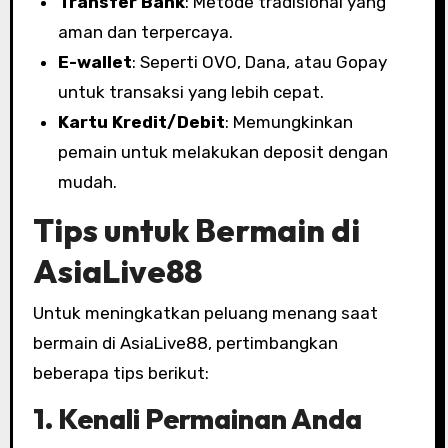
Transfer Bank
: Metode tradisional yang
aman dan terpercaya.
E-wallet
: Seperti OVO, Dana, atau Gopay
untuk transaksi yang lebih cepat.
Kartu Kredit/Debit
: Memungkinkan
pemain untuk melakukan deposit dengan
mudah.
Tips untuk Bermain di
AsiaLive88
Untuk meningkatkan peluang menang saat
bermain di AsiaLive88, pertimbangkan
beberapa tips berikut:
1. Kenali Permainan Anda