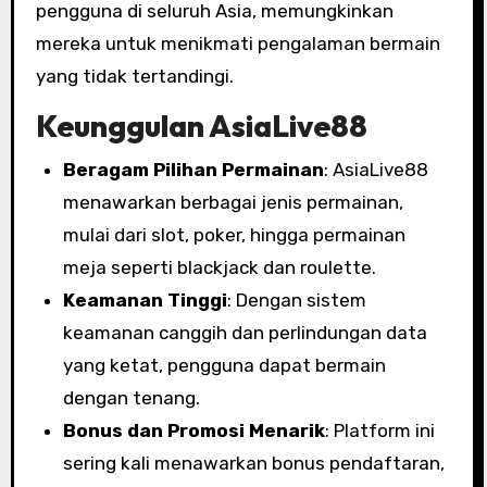
pengguna di seluruh Asia, memungkinkan
mereka untuk menikmati pengalaman bermain
yang tidak tertandingi.
Keunggulan AsiaLive88
Beragam Pilihan Permainan
: AsiaLive88
menawarkan berbagai jenis permainan,
mulai dari slot, poker, hingga permainan
meja seperti blackjack dan roulette.
Keamanan Tinggi
: Dengan sistem
keamanan canggih dan perlindungan data
yang ketat, pengguna dapat bermain
dengan tenang.
Bonus dan Promosi Menarik
: Platform ini
sering kali menawarkan bonus pendaftaran,