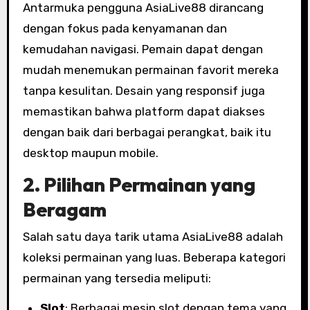
Antarmuka pengguna AsiaLive88 dirancang
dengan fokus pada kenyamanan dan
kemudahan navigasi. Pemain dapat dengan
mudah menemukan permainan favorit mereka
tanpa kesulitan. Desain yang responsif juga
memastikan bahwa platform dapat diakses
dengan baik dari berbagai perangkat, baik itu
desktop maupun mobile.
2. Pilihan Permainan yang
Beragam
Salah satu daya tarik utama AsiaLive88 adalah
koleksi permainan yang luas. Beberapa kategori
permainan yang tersedia meliputi:
Slot
: Berbagai mesin slot dengan tema yang