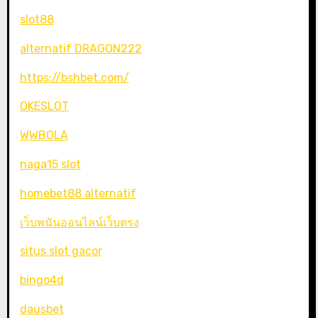
slot88
alternatif DRAGON222
https://bshbet.com/
OKESLOT
WWBOLA
naga15 slot
homebet88 alternatif
เว็บพนันออนไลน์เว็บตรง
situs slot gacor
bingo4d
dausbet