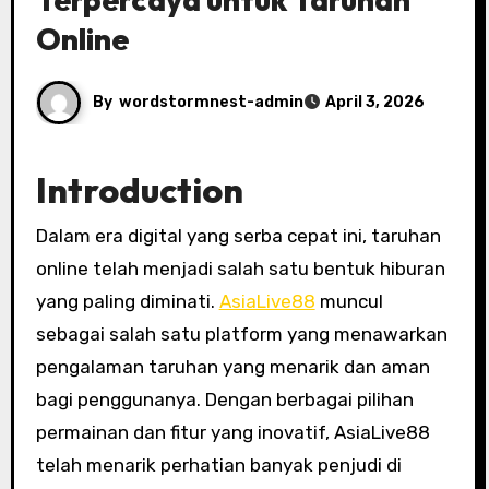
Online
By
wordstormnest-admin
April 3, 2026
Introduction
Dalam era digital yang serba cepat ini, taruhan
online telah menjadi salah satu bentuk hiburan
yang paling diminati.
AsiaLive88
muncul
sebagai salah satu platform yang menawarkan
pengalaman taruhan yang menarik dan aman
bagi penggunanya. Dengan berbagai pilihan
permainan dan fitur yang inovatif, AsiaLive88
telah menarik perhatian banyak penjudi di