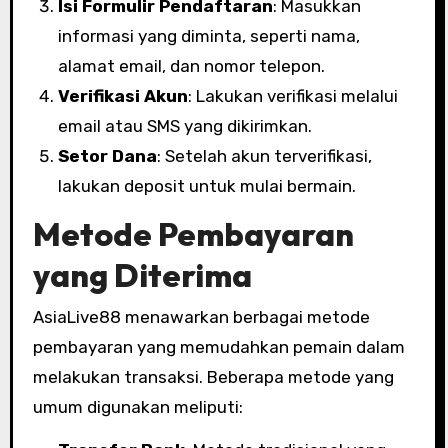
Isi Formulir Pendaftaran
: Masukkan
informasi yang diminta, seperti nama,
alamat email, dan nomor telepon.
Verifikasi Akun
: Lakukan verifikasi melalui
email atau SMS yang dikirimkan.
Setor Dana
: Setelah akun terverifikasi,
lakukan deposit untuk mulai bermain.
Metode Pembayaran
yang Diterima
AsiaLive88 menawarkan berbagai metode
pembayaran yang memudahkan pemain dalam
melakukan transaksi. Beberapa metode yang
umum digunakan meliputi: