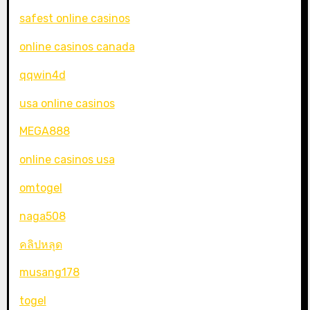
safest online casinos
online casinos canada
qqwin4d
usa online casinos
MEGA888
online casinos usa
omtogel
naga508
คลิปหลุด
musang178
togel