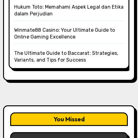
Hukum Toto: Memahami Aspek Legal dan Etika
dalam Perjudian
Winmate88 Casino: Your Ultimate Guide to
Online Gaming Excellence
The Ultimate Guide to Baccarat: Strategies,
Variants, and Tips for Success
You Missed