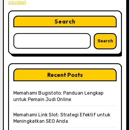
dausbet
Search
Search
Recent Posts
Memahami Bugistoto: Panduan Lengkap
untuk Pemain Judi Online
Memahami Link Slot: Strategi Efektif untuk
Meningkatkan SEO Anda