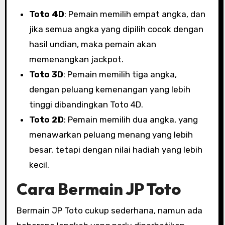
Toto 4D
: Pemain memilih empat angka, dan
jika semua angka yang dipilih cocok dengan
hasil undian, maka pemain akan
memenangkan jackpot.
Toto 3D
: Pemain memilih tiga angka,
dengan peluang kemenangan yang lebih
tinggi dibandingkan Toto 4D.
Toto 2D
: Pemain memilih dua angka, yang
menawarkan peluang menang yang lebih
besar, tetapi dengan nilai hadiah yang lebih
kecil.
Cara Bermain JP Toto
Bermain JP Toto cukup sederhana, namun ada