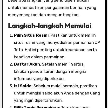
beberapa langkah yang perlu diperhatikan
untuk memastikan pengalaman bermain yang
menyenangkan dan menguntungkan.
Langkah-langkah Memulai
Pilih Situs Resmi
: Pastikan untuk memilih
situs resmi yang menyediakan permainan JP
Toto. Hal ini penting untuk keamanan serta
keadilan dalam permainan.
Daftar Akun
: Setelah memilih situs,
lakukan pendaftaran dengan mengisi
informasi yang diperlukan.
Isi Saldo
: Sebelum mulai bermain, pastikan
untuk mengisi saldo akun Anda dengan uang
yang ingin dipertaruhkan.
Pilih Jenis Permainan
: Tentukan jenis