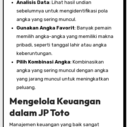
Analisis Data
: Lihat hasil undian
sebelumnya untuk mengidentifikasi pola
angka yang sering muncul.
Gunakan Angka Favorit
: Banyak pemain
memilih angka-angka yang memiliki makna
pribadi, seperti tanggal lahir atau angka
keberuntungan.
Pilih Kombinasi Angka
: Kombinasikan
angka yang sering muncul dengan angka
yang jarang muncul untuk meningkatkan
peluang.
Mengelola Keuangan
dalam JP Toto
Manajemen keuangan yang baik sangat