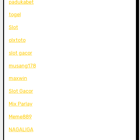
padukabet
togel
Slot
olxtoto
slot gacor
musang178
maxwin
Slot Gacor
Mix Parlay
Meme889
NAGALIGA