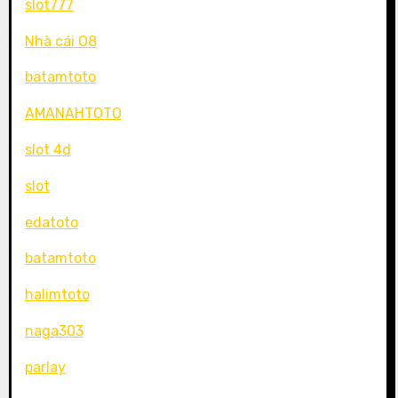
slot777
Nhà cái O8
batamtoto
AMANAHTOTO
slot 4d
slot
edatoto
batamtoto
halimtoto
naga303
parlay