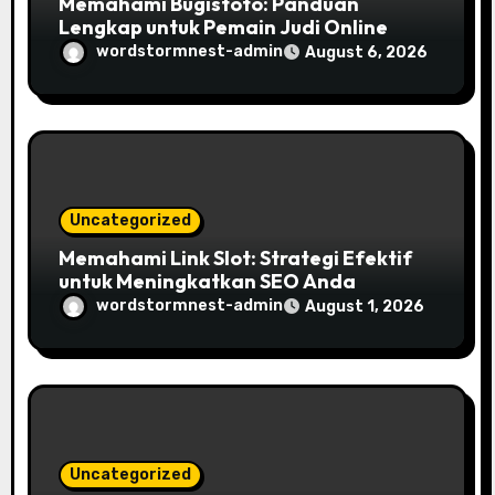
Memahami Bugistoto: Panduan
Lengkap untuk Pemain Judi Online
wordstormnest-admin
August 6, 2026
Uncategorized
Memahami Link Slot: Strategi Efektif
untuk Meningkatkan SEO Anda
wordstormnest-admin
August 1, 2026
Uncategorized