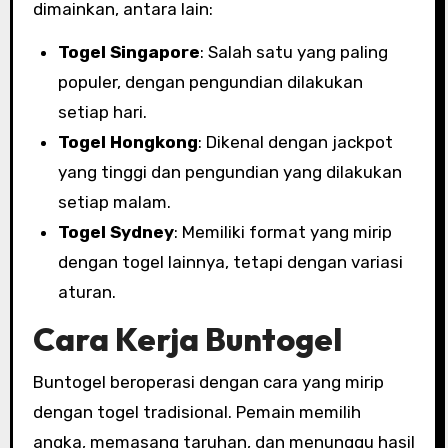
dimainkan, antara lain:
Togel Singapore
: Salah satu yang paling
populer, dengan pengundian dilakukan
setiap hari.
Togel Hongkong
: Dikenal dengan jackpot
yang tinggi dan pengundian yang dilakukan
setiap malam.
Togel Sydney
: Memiliki format yang mirip
dengan togel lainnya, tetapi dengan variasi
aturan.
Cara Kerja Buntogel
Buntogel beroperasi dengan cara yang mirip
dengan togel tradisional. Pemain memilih
angka, memasang taruhan, dan menunggu hasil