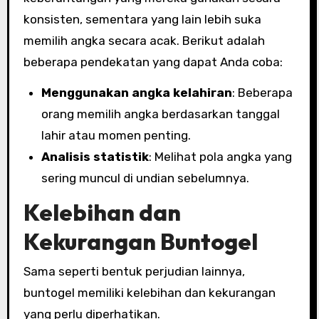
konsisten, sementara yang lain lebih suka
memilih angka secara acak. Berikut adalah
beberapa pendekatan yang dapat Anda coba:
Menggunakan angka kelahiran
: Beberapa
orang memilih angka berdasarkan tanggal
lahir atau momen penting.
Analisis statistik
: Melihat pola angka yang
sering muncul di undian sebelumnya.
Kelebihan dan
Kekurangan Buntogel
Sama seperti bentuk perjudian lainnya,
buntogel memiliki kelebihan dan kekurangan
yang perlu diperhatikan.