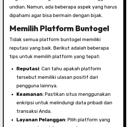
undian. Namun, ada beberapa aspek yang harus
dipahami agar bisa bermain dengan bijak.
Memilih Platform Buntogel
Tidak semua platform buntogel memiliki
reputasi yang baik. Berikut adalah beberapa
tips untuk memilih platform yang tepat:
Reputasi
: Cari tahu apakah platform
tersebut memiliki ulasan positif dari
pengguna lainnya.
Keamanan
: Pastikan situs menggunakan
enkripsi untuk melindungi data pribadi dan
transaksi Anda.
Layanan Pelanggan
: Pilih platform yang