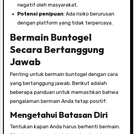
negatif oleh masyarakat.
Potensi penipuan
: Ada risiko berurusan
dengan platform yang tidak terpercaya.
Bermain Buntogel
Secara Bertanggung
Jawab
Penting untuk bermain buntogel dengan cara
yang bertanggung jawab. Berikut adalah
beberapa panduan untuk memastikan bahwa
pengalaman bermain Anda tetap positif:
Mengetahui Batasan Diri
Tentukan kapan Anda harus berhenti bermain.