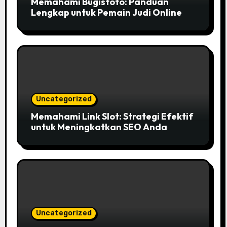
Memahami Bugistoto: Panduan
Lengkap untuk Pemain Judi Online
Uncategorized
Memahami Link Slot: Strategi Efektif
untuk Meningkatkan SEO Anda
Uncategorized