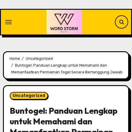
Skip
to
content
Home
Uncategorized
Buntogel: Panduan Lengkap untuk Memahami dan
Memanfaatkan Permainan Togel Secara Bertanggung Jawab
Uncategorized
Buntogel: Panduan Lengkap
untuk Memahami dan
Memanfaatkan Permainan