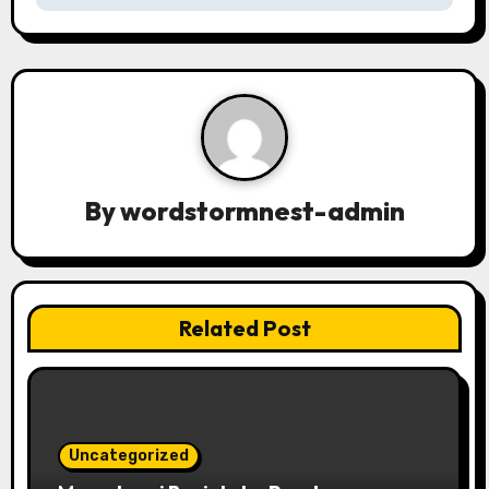
a
v
i
g
a
By
wordstormnest-admin
t
i
o
Related Post
n
Uncategorized