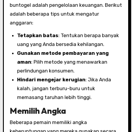
buntogel adalah pengelolaan keuangan. Berikut
adalah beberapa tips untuk mengatur
anggaran:
Tetapkan batas
: Tentukan berapa banyak
uang yang Anda bersedia kehilangan.
Gunakan metode pembayaran yang
aman
: Pilih metode yang menawarkan
perlindungan konsumen.
Hindari mengejar kerugian
: Jika Anda
kalah, jangan terburu-buru untuk
memasang taruhan lebih tinggi.
Memilih Angka
Beberapa pemain memiliki angka
keberuntungan yang mereka gunakan secara