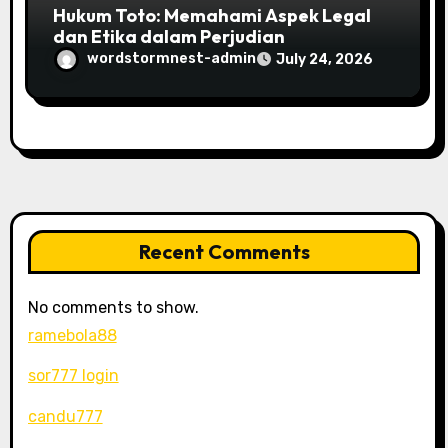
Hukum Toto: Memahami Aspek Legal
dan Etika dalam Perjudian
wordstormnest-admin
July 24, 2026
Recent Comments
No comments to show.
ramebola88
sor777 login
candu777