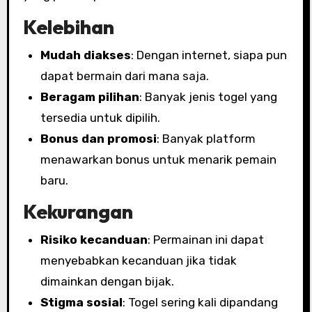
Kelebihan
Mudah diakses
: Dengan internet, siapa pun
dapat bermain dari mana saja.
Beragam pilihan
: Banyak jenis togel yang
tersedia untuk dipilih.
Bonus dan promosi
: Banyak platform
menawarkan bonus untuk menarik pemain
baru.
Kekurangan
Risiko kecanduan
: Permainan ini dapat
menyebabkan kecanduan jika tidak
dimainkan dengan bijak.
Stigma sosial
: Togel sering kali dipandang